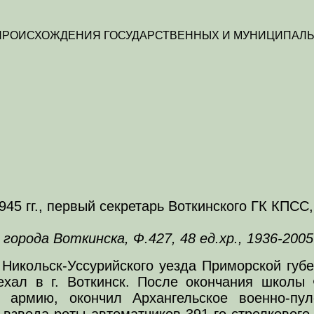
 ПРОИСХОЖДЕНИЯ ГОСУДАРСТВЕННЫХ И МУНИЦИПАЛЬ
45 гг., первый секретарь Воткинского ГК КПСС
рода Воткинска, Ф.427, 48 ед.хр., 1936-2005 г
к Никольск-Уссурийского уезда Приморской губ
ехал в г. Воткинск. После окончания школы
 армию, окончил Архангельское военно-пу
звода роты автоматчиков 391-го стрелкового