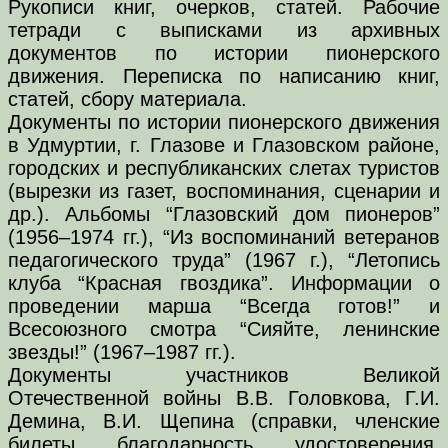
Рукописи книг, очерков, статей. Рабочие
тетради с выписками из архивных
документов по истории пионерского
движения. Переписка по написанию книг,
статей, сбору материала.
Документы по истории пионерского движения
в Удмуртии, г. Глазове и Глазовском районе,
городских и республиканских слетах туристов
(вырезки из газет, воспоминания, сценарии и
др.). Альбомы “Глазовский дом пионеров”
(1956–1974 гг.), “Из воспоминаний ветеранов
педагогического труда” (1967 г.), “Летопись
клуба “Красная гвоздика”. Информации о
проведении марша “Всегда готов!” и
Всесоюзного смотра “Сияйте, ленинские
звезды!” (1967–1987 гг.).
Документы участников Великой
Отечественной войны В.В. Головкова, Г.И.
Демина, В.И. Щепина (справки, членские
билеты, благодарность, удостоверения,