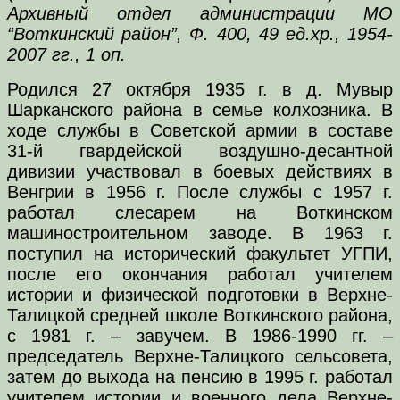
Архивный отдел администрации МО
“Воткинский район”, Ф. 400, 49 ед.хр., 1954-
2007 гг., 1 оп.
Родился 27 октября 1935 г. в д. Мувыр
Шарканского района в семье колхозника. В
ходе службы в Советской армии в составе
31-й гвардейской воздушно-десантной
дивизии участвовал в боевых действиях в
Венгрии в 1956 г. После службы с 1957 г.
работал слесарем на Воткинском
машиностроительном заводе. В 1963 г.
поступил на исторический факультет УГПИ,
после его окончания работал учителем
истории и физической подготовки в Верхне-
Талицкой средней школе Воткинского района,
с 1981 г. – завучем. В 1986-1990 гг. –
председатель Верхне-Талицкого сельсовета,
затем до выхода на пенсию в 1995 г. работал
учителем истории и военного дела Верхне-