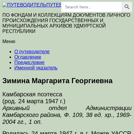
Search Button
Search
ПУТЕВОДИТЕЛЬ
for:
ПО ФОНДАМ И КОЛЛЕКЦИЯМ ДОКУМЕНТОВ ЛИЧНОГО
ПРОИСХОЖДЕНИЯ ГОСУДАРСТВЕННЫХ И
МУНИЦИПАЛЬНЫХ АРХИВОВ УДМУРТСКОЙ
РЕСПУБЛИКИ
Меню
О путеводителе
Оглавление
Предисловие
Именной указатель
Зимина Маргарита Георгиевна
Камбарская поэтесса
(род. 24 марта 1947 г.)
Архивный отдел Администрации
Камбарского района, Ф. 109, 38 ед. хр., 1969-
2004 гг., 1 оп.
Родилась 24 марта 1947 г. в г. Можге УАССР.