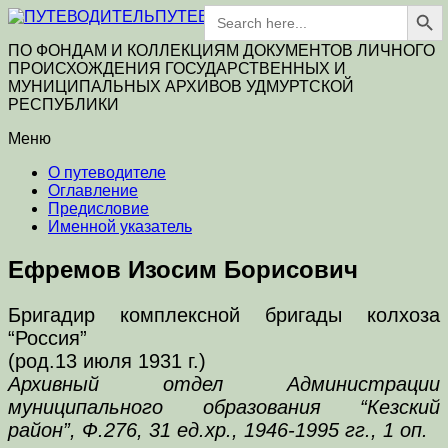
Search Button
Search
ПУТЕВОДИТЕЛЬ
for:
ПО ФОНДАМ И КОЛЛЕКЦИЯМ ДОКУМЕНТОВ ЛИЧНОГО
ПРОИСХОЖДЕНИЯ ГОСУДАРСТВЕННЫХ И
МУНИЦИПАЛЬНЫХ АРХИВОВ УДМУРТСКОЙ
РЕСПУБЛИКИ
Меню
О путеводителе
Оглавление
Предисловие
Именной указатель
Ефремов Изосим Борисович
Бригадир комплексной бригады колхоза
“Россия”
(род.13 июля 1931 г.)
Архивный отдел Администрации
муниципального образования “Кезский
район”, Ф.276, 31 ед.хр., 1946-1995 гг., 1 оп.