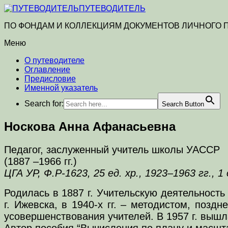
ПУТЕВОДИТЕЛЬ
ПО ФОНДАМ И КОЛЛЕКЦИЯМ ДОКУМЕНТОВ ЛИЧНОГО
Меню
О путеводителе
Оглавление
Предисловие
Именной указатель
Search for:
Search Button
Носкова Анна Афанасьевна
Педагог, заслуженный учитель школы УАССР
(1887 –1966 гг.)
ЦГА УР, Ф.Р-1623, 25 ед. хр., 1923–1963 гг., 1 
Родилась в 1887 г. Учительскую деятельность 
г. Ижевска, в 1940-х гг. – методистом, поз
усовершенствования учителей. В 1957 г. вышл
Автор пособия “Вычисления по плану и масштаб