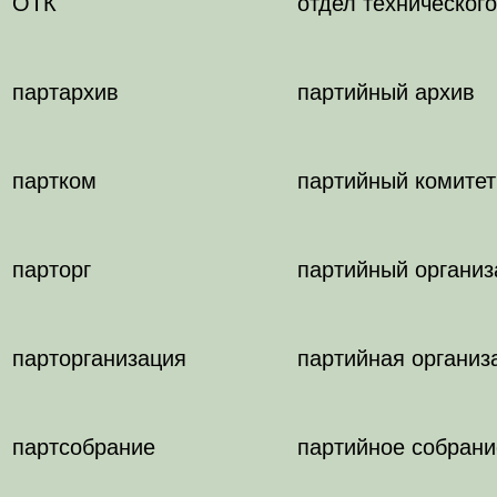
ОТК
отдел техническог
партархив
партийный архив
партком
партийный комитет
парторг
партийный организ
парторганизация
партийная организ
партсобрание
партийное собрани