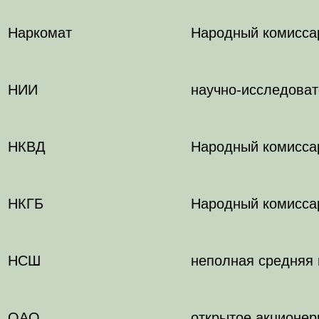
Наркомат
Народный комисса
НИИ
научно-исследоват
НКВД
Народный комисса
НКГБ
Народный комиссар
НСШ
неполная средняя
ОАО
открытое акционер