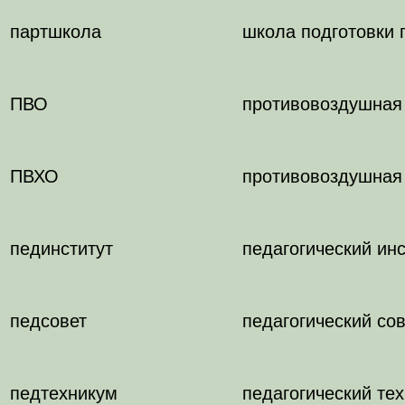
партшкола
школа подготовки 
ПВО
противовоздушная
ПВХО
противовоздушная 
пединститут
педагогический инс
педсовет
педагогический сов
педтехникум
педагогический те