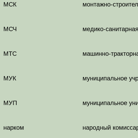
МСК
монтажно-строите
МСЧ
медико-санитарная
МТС
машинно-тракторн
МУК
муниципальное уч
МУП
муниципальное ун
нарком
народный комисса