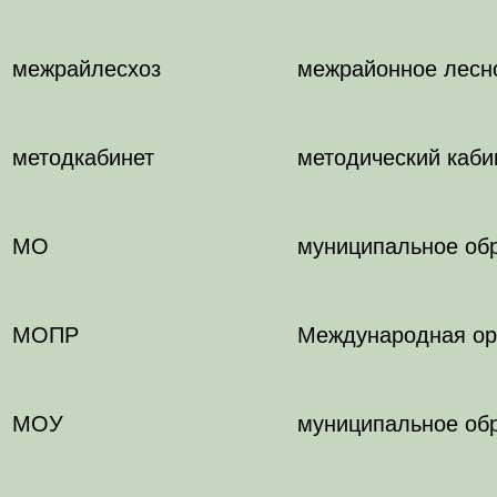
межрайлесхоз
межрайонное лесн
методкабинет
методический каби
МО
муниципальное об
МОПР
Международная ор
МОУ
муниципальное об