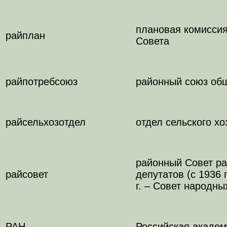
плановая комиссия
райплан
Совета
райпотребсоюз
районный союз общ
райсельхозотдел
отдел сельского х
районный Совет ра
райсовет
депутатов (с 1936 
г. – Совет народны
РАН
Российская академ