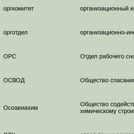
оргкомитет
организационный к
орготдел
организационно-ин
ОРС
Отдел рабочего сн
ОСВОД
Общество спасани
Общество содейств
Осоавиахим
химическому строи