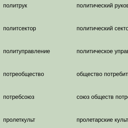
политрук
политический руко
политсектор
политический сект
политуправление
политическое упра
потреобщество
общество потребит
потребсоюз
союз обществ потр
пролеткульт
пролетарские куль