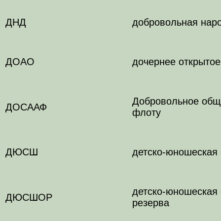
ДНД
добровольная нар
ДОАО
дочернее открытое
Добровольное обще
ДОСААФ
флоту
ДЮСШ
детско-юношеская
детско-юношеская 
ДЮСШОР
резерва