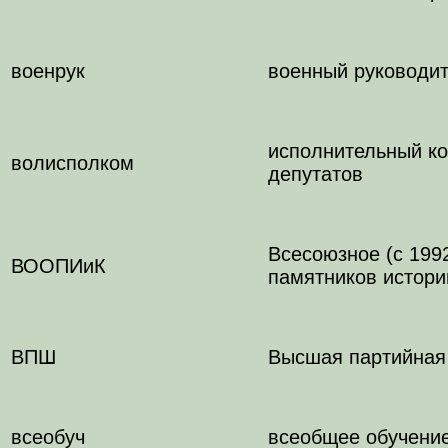
военрук
военный руководи
исполнительный ко
волисполком
депутатов
Всесоюзное (с 199
ВООПИиК
памятников истори
ВПШ
Высшая партийная
всеобуч
всеобщее обучени