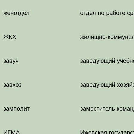
женотдел
отдел по работе с
ЖКХ
жилищно-коммунал
завуч
заведующий учебн
завхоз
заведующий хозяй
замполит
заместитель коман
ИГМА
Ижевская государс