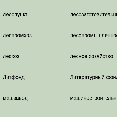
лесопункт
лесозаготовительн
леспромхоз
лесопромышленное
лесхоз
лесное хозяйство
Литфонд
Литературный фон
машзавод
машиностроительн