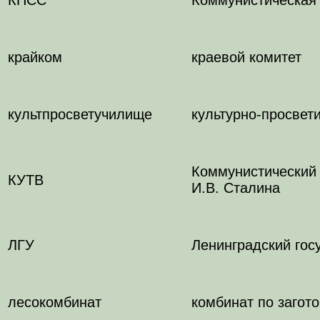
крайком
краевой комитет
культпросветучилище
культурно-просвет
Коммунистический 
КУТВ
И.В. Сталина
ЛГУ
Ленинградский гос
лесокомбинат
комбинат по загот