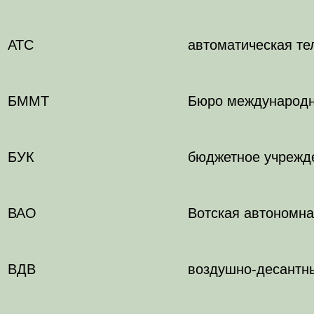
АТС
автоматическая те
БММТ
Бюро международн
БУК
бюджетное учрежд
ВАО
Вотская автономна
ВДВ
воздушно-десантн