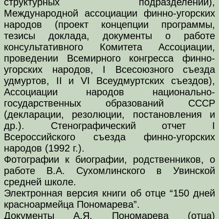
структурных подразделений),
Международной ассоциации финно-угорских
народов (проект концепции программы,
тезисы доклада, документы о работе
консультативного Комитета Ассоциации,
проведении Всемирного конгресса финно-
угорских народов, I Всесоюзного съезда
удмуртов, II и VI Всеудмуртских съездов),
Ассоциации народов национально-
государственных образований СССР
(декларации, резолюции, постановления и
др.). Стенографический отчет I
Всероссийского съезда финно-угорских
народов (1992 г.).
Фотографии к биографии, родственников, о
работе В.А. Сухомлинского в Увинской
средней школе.
Электронная версия книги об отце “150 дней
красноармейца Пономарева”.
Документы А.Я. Пономарева (отца)