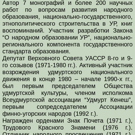
Автор 7 монографий и более 200 научных
работ по вопросам развития народного
образования, национально-государственного,
этнополитического строительства в УР, книг
воспоминаний. Участник разработки Закона
“О народном образовании УР”, национально-
регионального компонента государственного
стандарта образования.
Депутат Верховного Совета УАССР 8-го и 9-
го созывов (1971-1980 гг.). Активный участник
возрождения удмуртского национального
движения в конце 1980 – начале 1990-х гг.,
был первым председателем Общества
удмуртской культуры, членом исполкома
Всеудмуртской ассоциации “Удмурт Кенеш”,
первым сопредседателем Ассоциации
финно-угорских народов (1992 г.).
Награжден орденами Знак Почета (1971 г.),
Трудового Красного Знамени (1976 г.).
Отличник народного просвещения (1971 г.),