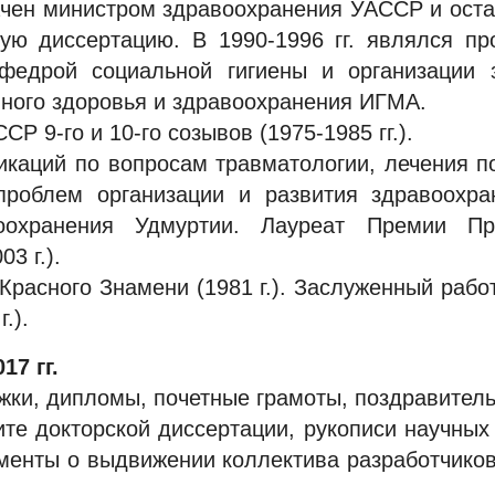
начен министром здравоохранения УАССР и оста
скую диссертацию. В 1990-1996 гг. являлся п
едрой социальной гигиены и организации з
ного здоровья и здравоохранения ИГМА.
Р 9-го и 10-го созывов (1975-1985 гг.).
икаций по вопросам травматологии, лечения п
проблем организации и развития здравоохра
охранения Удмуртии. Лауреат Премии Пр
3 г.).
Красного Знамени (1981 г.). Заслуженный рабо
.).
17 гг.
жки, дипломы, почетные грамоты, поздравител
те докторской диссертации, рукописи научных 
ументы о выдвижении коллектива разработчиков