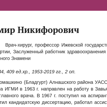
имир Никифорович
Врач-хирург, профессор Ижевской государс
уртии, Заслуженный работник здравоохранения
сного Знамени
 409 ед.хр., 1953-2019 гг., 2 оп.
 Ромашкино (Бладгурт) Алнашского района УАСС
та ИГМИ в 1963 г. направлен на работу в Завь
главного врача. В 1967 г. поступил на аспира
итил кандидатскую диссертацию, работал асси