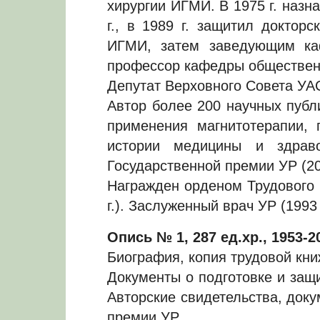
хирургии ИГМИ. В 1975 г. наз
г., в 1989 г. защитил доктор
ИГМИ, затем заведующим каф
профессор кафедры обществен
Депутат Верховного Совета УАСС
Автор более 200 научных публ
применения магнитотерапии, 
истории медицины и здраво
Государственной премии УР (200
Награжден орденом Трудового 
г.). Заслуженный врач УР (1993 г
Опись № 1, 287 ед.хр., 1953-20
Биография, копия трудовой кни
Документы о подготовке и защи
Авторские свидетельства, док
премии УР.