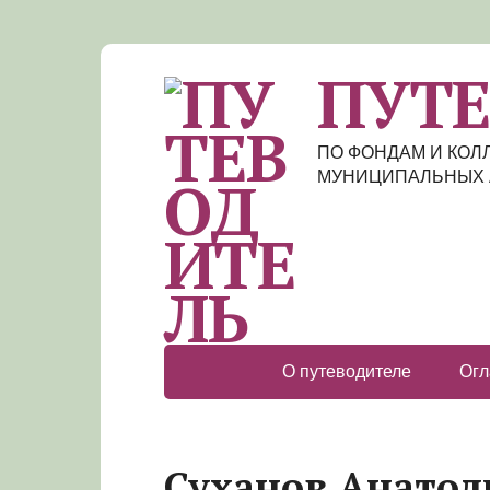
ПУТ
ПО ФОНДАМ И КО
МУНИЦИПАЛЬНЫХ 
О путеводителе
Огл
Суханов Анатол