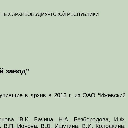
НЫХ АРХИВОВ УДМУРТСКОЙ РЕСПУБЛИКИ
й завод”
упившие в архив в 2013 г. из ОАО “Ижевский
нова, В.К. Бачина, Н.А. Безбородова, И.Ф.
 В.П. Ионова, В.Д. Ишутина, В.И. Колодкина,