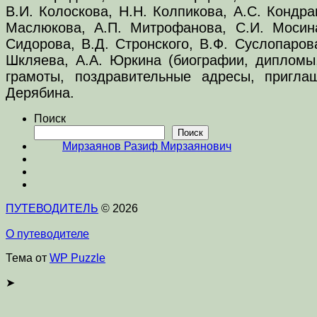
В.И. Колоскова, Н.Н. Колпикова, А.С. Кондра
Маслюкова, А.П. Митрофанова, С.И. Мосина
Сидорова, В.Д. Стронского, В.Ф. Суслопарова
Шкляева, А.А. Юркина (биографии, дипломы,
грамоты, поздравительные адресы, пригла
Дерябина.
Поиск
Поиск
Мирзаянов Разиф Мирзаянович
ПУТЕВОДИТЕЛЬ
© 2026
О путеводителе
Тема от
WP Puzzle
➤