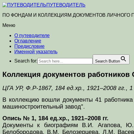
ПУТЕВОДИТЕЛЬ
ПО ФОНДАМ И КОЛЛЕКЦИЯМ ДОКУМЕНТОВ ЛИЧНОГО
Меню
О путеводителе
Оглавление
Предисловие
Именной указатель
Search for:
Search Button
Коллекция документов работников
ЦГА УР, Ф.Р-1867, 184 ед.хр., 1921–2008 гг., 1
В коллекцию вошли документы 41 работника 
машиностроительный завод”.
Опись № 1, 184 ед.хр., 1921–2008 гг.
Документы к биографиям В.И. Агапова, Ю.К
Белобородова, В.М. Белозерцева, Л.М. Васев